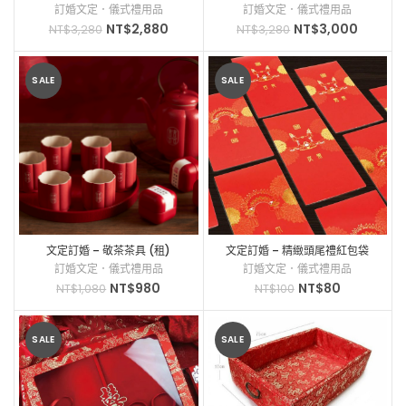
訂婚文定．儀式禮用品
訂婚文定．儀式禮用品
NT$
2,880
NT$
3,000
NT$
3,280
NT$
3,280
SALE
SALE
文定訂婚 – 敬茶茶具 (租)
文定訂婚 – 精緻頭尾禮紅包袋
（６入）
訂婚文定．儀式禮用品
訂婚文定．儀式禮用品
NT$
980
NT$
80
NT$
1,080
NT$
100
SALE
SALE