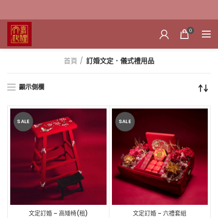
0
首頁
訂婚文定．儀式禮用品
顯示側欄
SALE
SALE
文定訂婚 – 高矮椅(租)
文定訂婚 – 六禮套組